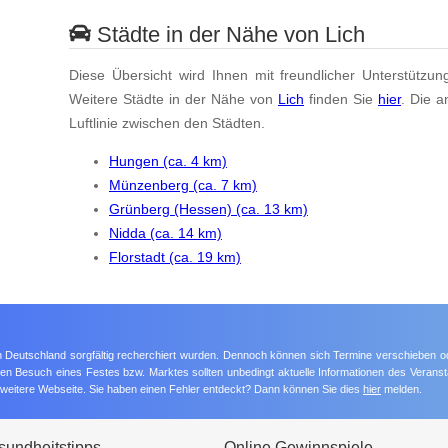
Städte in der Nähe von Lich
Diese Übersicht wird Ihnen mit freundlicher Unterstützun
Weitere Städte in der Nähe von
Lich
finden Sie
hier
. Die 
Luftlinie zwischen den Städten.
Hungen (ca. 4 km)
Münzenberg (ca. 7 km)
Grünberg (Hessen) (ca. 13 km)
Nidda (ca. 14 km)
Florstadt (ca. 19 km)
 in Deutschland sorgfältig recherchiert wurden. Dennoch können sich Termine verschieben o
nten Besuch eines Festes bzw. Marktes sollten unbedingt aktuelle Informationen des Veransta
e weitere Webseite. Sie haben einen Fehler entdeckt? Dann können Sie dies
hier
melden.
undheitstipps
Online Gewinnspiele