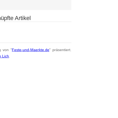
üpfte Artikel
h
g von "
Feste-und-Maerkte.de
" präsentiert.
n Lich
.