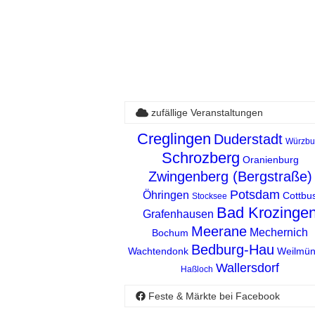
zufällige Veranstaltungen
Creglingen
Duderstadt
Würzbu
Schrozberg
Oranienburg
Zwingenberg (Bergstraße)
Potsdam
Öhringen
Cottbu
Stocksee
Bad Krozinge
Grafenhausen
Meerane
Mechernich
Bochum
Bedburg-Hau
Wachtendonk
Weilmün
Wallersdorf
Haßloch
Feste & Märkte bei Facebook