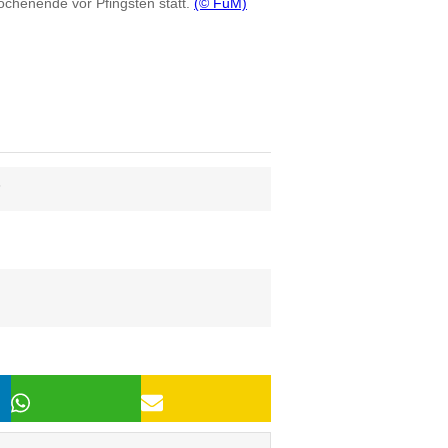
ochenende vor Pfingsten statt.
(© FuM)
6