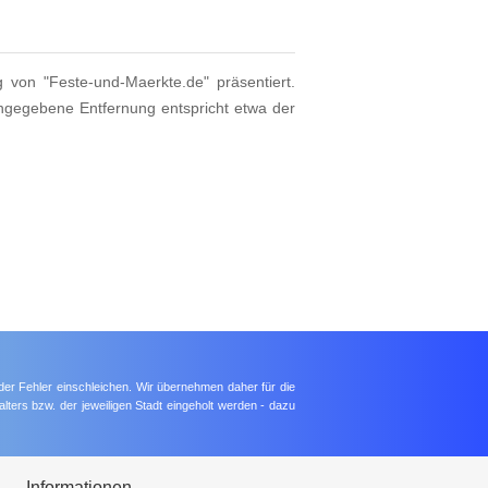
g von "Feste-und-Maerkte.de" präsentiert.
angegebene Entfernung entspricht etwa der
der Fehler einschleichen. Wir übernehmen daher für die
lters bzw. der jeweiligen Stadt eingeholt werden - dazu
Informationen