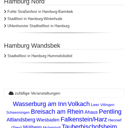
Hamburg Nord
Fuhle Straßenfest in Hamburg-Barmbek
Stadtfest in Hamburg-Winterhude
Uhlenhorster Stadtteilfest in Hamburg
Hamburg Wandsbek
Stadteilfest in Hamburg Hummelsbüttel
zufällige Veranstaltungen
Wasserburg am Inn
Volkach
Leer
Villingen-
Breisach am Rhein
Pentling
Ahaus
Schwenningen
Falkenstein/Harz
Altlandsberg
Wiesbaden
Hennef
Tauberbischofsheim
Müllheim
(Sieg)
Michelstadt