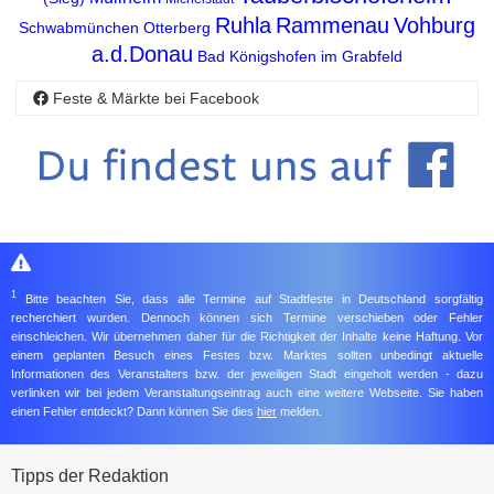
Ruhla
Rammenau
Vohburg
Schwabmünchen
Otterberg
a.d.Donau
Bad Königshofen im Grabfeld
Feste & Märkte bei Facebook
1
Bitte beachten Sie, dass alle Termine auf Stadtfeste in Deutschland sorgfältig
recherchiert wurden. Dennoch können sich Termine verschieben oder Fehler
einschleichen. Wir übernehmen daher für die Richtigkeit der Inhalte keine Haftung. Vor
einem geplanten Besuch eines Festes bzw. Marktes sollten unbedingt aktuelle
Informationen des Veranstalters bzw. der jeweiligen Stadt eingeholt werden - dazu
verlinken wir bei jedem Veranstaltungseintrag auch eine weitere Webseite. Sie haben
einen Fehler entdeckt? Dann können Sie dies
hier
melden.
Tipps der Redaktion