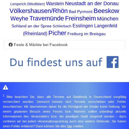
Neustadt an der Donau
Warstein
Lengerich (Westfalen)
Völkershausen/Rhön
Beeskow
Bad Pyrmont
Travemünde
Freinsheim
Weyhe
München
Esslingen
Langenfeld
Sohland an der Spree
Schlierbach
Picher
(Rheinland)
Freiburg im Breisgau
Feste & Märkte bei Facebook
1
Bitte beachten Sie, dass alle Termine auf Stadtfeste in Deutschland sorgfältig
recherchiert wurden. Dennoch können sich Termine verschieben oder Fehler
einschleichen. Wir übernehmen daher für die Richtigkeit der Inhalte keine Haftung. Vor
einem geplanten Besuch eines Festes bzw. Marktes sollten unbedingt aktuelle
Informationen des Veranstalters bzw. der jeweiligen Stadt eingeholt werden - dazu
verlinken wir bei jedem Veranstaltungseintrag auch eine weitere Webseite. Sie haben
einen Fehler entdeckt? Dann können Sie dies
hier
melden.