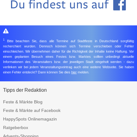
1
Bitte beachten Sie, dass alle Termine auf Stadtfeste in Deutschland sorgfältig
recherchiert wurden. Dennoch können sich Termine verschieben oder Fehler
einschleichen. Wir übernehmen daher für die Richtigkeit der Inhalte keine Haftung. Vor
einem geplanten Besuch eines Festes bzw. Marktes sollten unbedingt aktuelle
Informationen des Veranstalters bzw. der jeweiligen Stadt eingeholt werden - dazu
verlinken wir bei jedem Veranstaltungseintrag auch eine weitere Webseite. Sie haben
einen Fehler entdeckt? Dann können Sie dies
hier
melden.
Tipps der Redaktion
Feste & Märkte Blog
Feste & Märkte auf Facebook
HappySpots Onlinemagazin
Ratgeberbox
Advents-Shopping