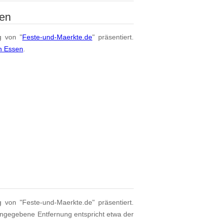
sen
g von "
Feste-und-Maerkte.de
" präsentiert.
n Essen
.
g von "Feste-und-Maerkte.de" präsentiert.
angegebene Entfernung entspricht etwa der