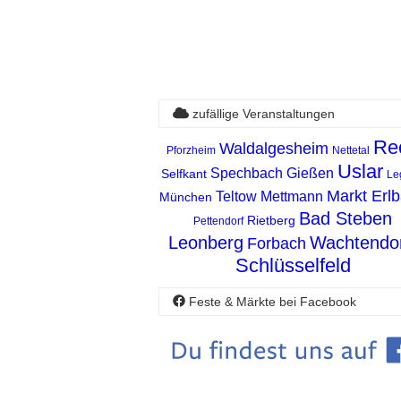
zufällige Veranstaltungen
Re
Waldalgesheim
Pforzheim
Nettetal
Uslar
Spechbach
Gießen
Selfkant
Le
Markt Erl
Teltow
Mettmann
München
Bad Steben
Rietberg
Pettendorf
Leonberg
Wachtendo
Forbach
Schlüsselfeld
Feste & Märkte bei Facebook