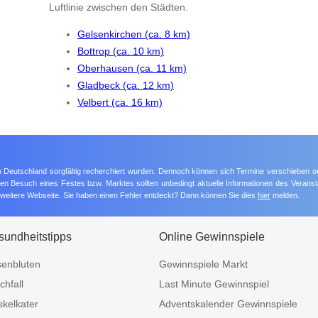
Luftlinie zwischen den Städten.
Gelsenkirchen (ca. 8 km)
Bottrop (ca. 10 km)
Oberhausen (ca. 11 km)
Gladbeck (ca. 12 km)
Velbert (ca. 16 km)
 in Deutschland sorgfältig recherchiert wurden. Dennoch können sich Termine verschieben o
nten Besuch eines Festes bzw. Marktes sollten unbedingt aktuelle Informationen des Veransta
e weitere Webseite. Sie haben einen Fehler entdeckt? Dann können Sie dies
hier
melden.
undheitstipps
Online Gewinnspiele
enbluten
Gewinnspiele Markt
chfall
Last Minute Gewinnspiel
kelkater
Adventskalender Gewinnspiele