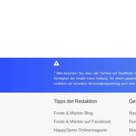
1
Bitte beachten Sie, dass alle Termine auf Stadtfeste
Richtigkeit der Inhalte keine Haftung. Vor einem gepla
verlinken wir bei jedem Veranstaltungseintrag auch ein
Tipps der Redaktion
Ges
Feste & Märkte Blog
Nas
Feste & Märkte auf Facebook
Dur
HappySpots Onlinemagazin
Mus