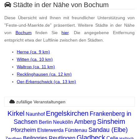
Städte in der Nähe von Bochum
Diese Übersicht wird Ihnen mit freundlicher Unterstützung von
"Feste-und-Maerkte.de" präsentiert. Weitere Städte in der Nähe
von
Bochum
finden Sie
hier
. Die angegebene Entfernung
entspricht etwa der Luftlinie zwischen den Städten.
Herne (ca. 9 km)
Witten (ca. 10 km)
Waltrop (ca. 11 km)
Recklinghausen (ca. 12 km)
Oer-Erkenschwick (ca. 13 km)
zufällige Veranstaltungen
Kirkel
Engelskirchen
Frankenberg in
Naunhof
Sinsheim
Sachsen
Amberg
Berlin Neukölln
Sandau (Elbe)
Pforzheim
Elsterwerda
Fürstenau
Gladbeck
Beilngries
Reutlingen
Celle
Zeuthen
Haßloch