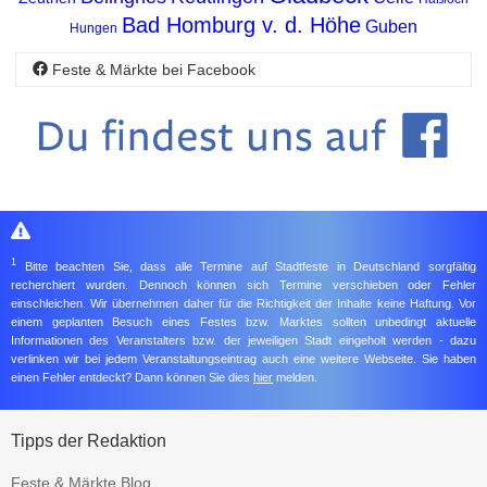
Bad Homburg v. d. Höhe
Guben
Hungen
Feste & Märkte bei Facebook
1
Bitte beachten Sie, dass alle Termine auf Stadtfeste in Deutschland sorgfältig
recherchiert wurden. Dennoch können sich Termine verschieben oder Fehler
einschleichen. Wir übernehmen daher für die Richtigkeit der Inhalte keine Haftung. Vor
einem geplanten Besuch eines Festes bzw. Marktes sollten unbedingt aktuelle
Informationen des Veranstalters bzw. der jeweiligen Stadt eingeholt werden - dazu
verlinken wir bei jedem Veranstaltungseintrag auch eine weitere Webseite. Sie haben
einen Fehler entdeckt? Dann können Sie dies
hier
melden.
Tipps der Redaktion
Feste & Märkte Blog