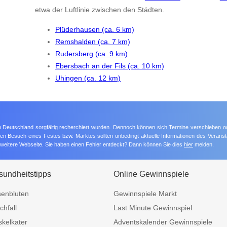
etwa der Luftlinie zwischen den Städten.
Plüderhausen (ca. 6 km)
Remshalden (ca. 7 km)
Rudersberg (ca. 9 km)
Ebersbach an der Fils (ca. 10 km)
Uhingen (ca. 12 km)
 in Deutschland sorgfältig recherchiert wurden. Dennoch können sich Termine verschieben o
nten Besuch eines Festes bzw. Marktes sollten unbedingt aktuelle Informationen des Veransta
e weitere Webseite. Sie haben einen Fehler entdeckt? Dann können Sie dies
hier
melden.
undheitstipps
Online Gewinnspiele
enbluten
Gewinnspiele Markt
chfall
Last Minute Gewinnspiel
kelkater
Adventskalender Gewinnspiele