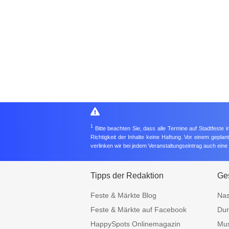
1
Bitte beachten Sie, dass alle Termine auf Stadtfeste
Richtigkeit der Inhalte keine Haftung. Vor einem gepla
verlinken wir bei jedem Veranstaltungseintrag auch ein
Tipps der Redaktion
Ges
Feste & Märkte Blog
Nas
Feste & Märkte auf Facebook
Dur
HappySpots Onlinemagazin
Mus