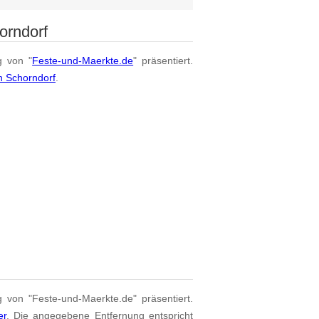
orndorf
g von "
Feste-und-Maerkte.de
" präsentiert.
n Schorndorf
.
g von "Feste-und-Maerkte.de" präsentiert.
er
. Die angegebene Entfernung entspricht