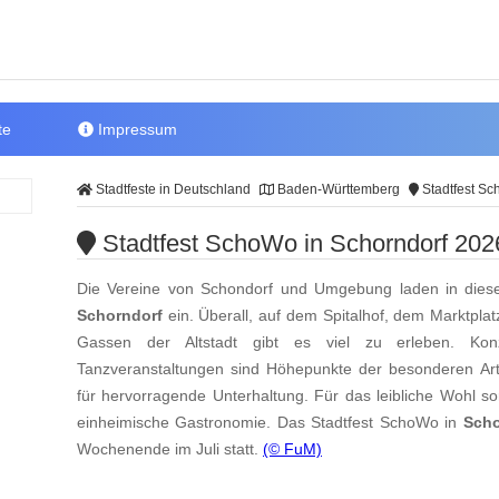
te
Impressum
Stadtfeste in Deutschland
Baden-Württemberg
Stadtfest Sc
Stadtfest SchoWo in Schorndorf 202
Die Vereine von Schondorf und Umgebung laden in dies
Schorndorf
ein. Überall, auf dem Spitalhof, dem Marktpl
Gassen der Altstadt gibt es viel zu erleben. Konz
Tanzveranstaltungen sind Höhepunkte der besonderen Ar
für hervorragende Unterhaltung. Für das leibliche Wohl s
einheimische Gastronomie. Das Stadtfest SchoWo in
Scho
Wochenende im Juli statt.
(© FuM)