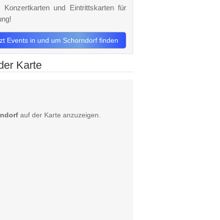
 Konzertkarten und Eintrittskarten für
ung!
tzt Events in und um Schorndorf finden
der Karte
ndorf
auf der Karte anzuzeigen.