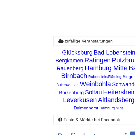
zufällige Veranstaltungen
Glücksburg
Bad Lobenstei
Ratingen
Putzbru
Bergkamen
Hamburg Mitte
B
Rauenberg
Birnbach
Siege
Rabenstein/Fläming
Weinböhla
Schwando
Buttenwiesen
Heitershei
Soltau
Boizenburg
Leverkusen
Altlandsberg
Delmenhorst
Hamburg Mitte
Feste & Märkte bei Facebook