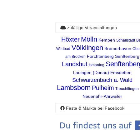
zufällige Veranstaltungen
Mölln
Höxter
Kempen
Schallstadt
B
Völklingen
Bremerhaven
Wildbad
Obe
Forchtenberg
Senftenberg
am Brocken
Senftenber
Landshut
Ismaning
Lauingen (Donau)
Emsdetten
Schwarzenbach a. Wald
Lambsborn
Pulheim
Treuchtlingen
Neuenahr-Ahrweiler
Feste & Märkte bei Facebook