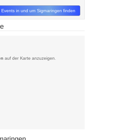
zt Events in und um Sigmaringen finden
te
en
auf der Karte anzuzeigen.
maringen