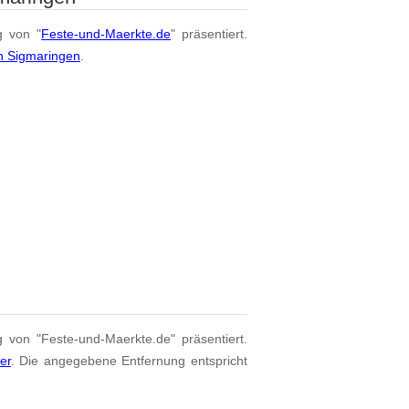
g von "
Feste-und-Maerkte.de
" präsentiert.
n Sigmaringen
.
g von "Feste-und-Maerkte.de" präsentiert.
ier
. Die angegebene Entfernung entspricht