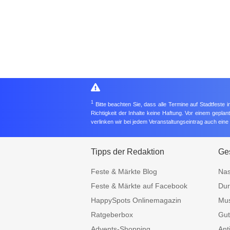
1
Bitte beachten Sie, dass alle Termine auf Stadtfeste
Richtigkeit der Inhalte keine Haftung. Vor einem gepla
verlinken wir bei jedem Veranstaltungseintrag auch ein
Tipps der Redaktion
Ges
Feste & Märkte Blog
Nas
Feste & Märkte auf Facebook
Dur
HappySpots Onlinemagazin
Mus
Ratgeberbox
Gut
Advents-Shopping
Ant