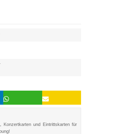
6
r
 Konzertkarten und Eintrittskarten für
bung!