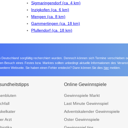
Sigmaringendorf (ca. 4 km)
Inzigkofen (ca. 6 km)
Mengen (ca. 8 km)
Gammertingen (ca. 18 km)
Pfullendorf (ca. 18 km)
 in Deutschland sorgfältig recherchiert wurden. Dennoch können sich Termine verschieben o
nten Besuch eines Festes bzw. Marktes sollten unbedingt aktuelle Informationen des Veransta
e weitere Webseite. Sie haben einen Fehler entdeckt? Dann können Sie dies
hier
melden.
undheitstipps
Online Gewinnspiele
enbluten
Gewinnspiele Markt
chfall
Last Minute Gewinnspiel
kelkater
Adventskalender Gewinnspiele
er Arzt
Oster Gewinnspiele
ibiotika
Gewinnspiel.tips