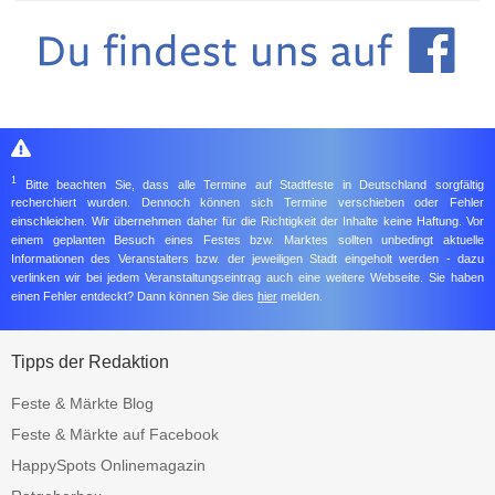
1
Bitte beachten Sie, dass alle Termine auf Stadtfeste in Deutschland sorgfältig
recherchiert wurden. Dennoch können sich Termine verschieben oder Fehler
einschleichen. Wir übernehmen daher für die Richtigkeit der Inhalte keine Haftung. Vor
einem geplanten Besuch eines Festes bzw. Marktes sollten unbedingt aktuelle
Informationen des Veranstalters bzw. der jeweiligen Stadt eingeholt werden - dazu
verlinken wir bei jedem Veranstaltungseintrag auch eine weitere Webseite. Sie haben
einen Fehler entdeckt? Dann können Sie dies
hier
melden.
Tipps der Redaktion
Feste & Märkte Blog
Feste & Märkte auf Facebook
HappySpots Onlinemagazin