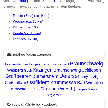
von
Papenburg
finden Sie
hier
. Die angegebene Entfernung
entspricht etwa der Luftlinie zwischen den Städten.
Rhede (Ems) (ca. 9 km)
Weener (ca. 10 km)
Dörpen (ca. 13 km)
Bunde (ca. 15 km)
Leer (ca. 17 km)
zufällige Veranstaltungen
Braunschweig
Frauenstein im Erzgebirge
Schwarzenfeld
Kitzingen
Braunschweig
Schlieben
Wegberg
Goch
Uetersen
Großbeeren
Durmersheim
Isny im Allgäu
Ostfildern
Krummesse
Bad Wimpfen
Großbottwar
Gronau (Westf.)
Kirrweiler (Pfalz)
Lingen (Ems)
Bergkamen
Feste & Märkte bei Facebook