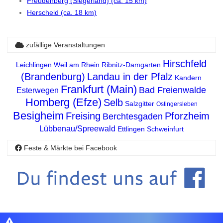
Freudenberg (Siegerland) (ca. 15 km)
Herscheid (ca. 18 km)
zufällige Veranstaltungen
Hirschfeld
Leichlingen
Weil am Rhein
Ribnitz-Damgarten
(Brandenburg)
Landau in der Pfalz
Kandern
Frankfurt (Main)
Bad Freienwalde
Esterwegen
Homberg (Efze)
Selb
Salzgitter
Ostingersleben
Besigheim
Freising
Pforzheim
Berchtesgaden
Lübbenau/Spreewald
Ettlingen
Schweinfurt
Feste & Märkte bei Facebook