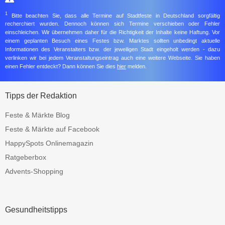
1
Bitte beachten Sie, dass alle Termine auf Stadtfeste in Deutschland sorgfältig
recherchiert wurden. Dennoch können sich Termine verschieben oder Fehler
einschleichen. Wir übernehmen daher für die Richtigkeit der Inhalte keine Haftung. Vor
einem geplanten Besuch eines Festes bzw. Marktes sollten unbedingt aktuelle
Informationen des Veranstalters bzw. der jeweiligen Stadt eingeholt werden - dazu
verlinken wir bei jedem Veranstaltungseintrag auch eine weitere Webseite. Sie haben
einen Fehler entdeckt? Dann können Sie dies
hier
melden.
Tipps der Redaktion
Feste & Märkte Blog
Feste & Märkte auf Facebook
HappySpots Onlinemagazin
Ratgeberbox
Advents-Shopping
Gesundheitstipps