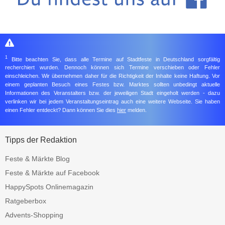
1
Bitte beachten Sie, dass alle Termine auf Stadtfeste in Deutschland sorgfältig
recherchiert wurden. Dennoch können sich Termine verschieben oder Fehler
einschleichen. Wir übernehmen daher für die Richtigkeit der Inhalte keine Haftung. Vor
einem geplanten Besuch eines Festes bzw. Marktes sollten unbedingt aktuelle
Informationen des Veranstalters bzw. der jeweiligen Stadt eingeholt werden - dazu
verlinken wir bei jedem Veranstaltungseintrag auch eine weitere Webseite. Sie haben
einen Fehler entdeckt? Dann können Sie dies
hier
melden.
Tipps der Redaktion
Feste & Märkte Blog
Feste & Märkte auf Facebook
HappySpots Onlinemagazin
Ratgeberbox
Advents-Shopping