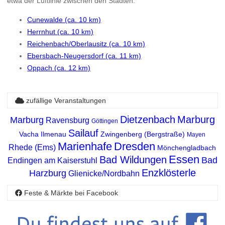
etwa der Luftlinie zwischen den Städten.
Cunewalde (ca. 10 km)
Herrnhut (ca. 10 km)
Reichenbach/Oberlausitz (ca. 10 km)
Ebersbach-Neugersdorf (ca. 11 km)
Oppach (ca. 12 km)
zufällige Veranstaltungen
Dietzenbach
Marburg
Marburg
Ravensburg
Göttingen
Sailauf
Vacha
Ilmenau
Zwingenberg (Bergstraße)
Mayen
Marienhafe
Dresden
Rhede (Ems)
Mönchengladbach
Essen
Bad Wildungen
Bad
Endingen am Kaiserstuhl
Enzklösterle
Harzburg
Glienicke/Nordbahn
Feste & Märkte bei Facebook