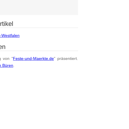
tikel
n-Westfalen
en
g von "
Feste-und-Maerkte.de
" präsentiert.
n Büren
.