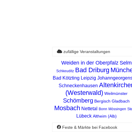
zufällige Veranstaltungen
Weiden in der Oberpfalz
Selm
Bad Driburg
Münch
Schkeuditz
Bad Kötzting
Leipzig
Johanngeorgens
Altenkirche
Schneckenhausen
(Westerwald)
Weilmünster
Schömberg
Bergisch Gladbach
Mosbach
Nettetal
Bonn
Mössingen
St
Lübeck
Altheim (Alb)
Feste & Märkte bei Facebook