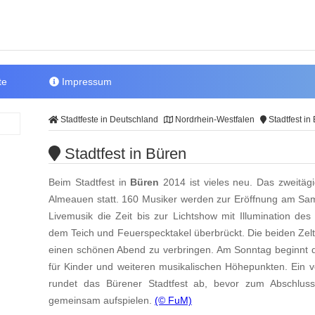
te
Impressum
Stadtfeste in Deutschland
Nordrhein-Westfalen
Stadtfest in
Stadtfest in Büren
Beim Stadtfest in
Büren
2014 ist vieles neu. Das zweitägi
Almeauen statt. 160 Musiker werden zur Eröffnung am Sa
Livemusik die Zeit bis zur Lichtshow mit Illumination d
dem Teich und Feuerspecktakel überbrückt. Die beiden Zel
einen schönen Abend zu verbringen. Am Sonntag beginnt 
für Kinder und weiteren musikalischen Höhepunkten. Ein 
rundet das Bürener Stadtfest ab, bevor zum Abschlu
gemeinsam aufspielen.
(© FuM)