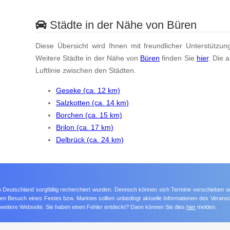
Städte in der Nähe von Büren
Diese Übersicht wird Ihnen mit freundlicher Unterstützun
Weitere Städte in der Nähe von
Büren
finden Sie
hier
. Die 
Luftlinie zwischen den Städten.
Geseke (ca. 12 km)
Salzkotten (ca. 14 km)
Borchen (ca. 15 km)
Brilon (ca. 17 km)
Delbrück (ca. 24 km)
 in Deutschland sorgfältig recherchiert wurden. Dennoch können sich Termine verschieben o
nten Besuch eines Festes bzw. Marktes sollten unbedingt aktuelle Informationen des Veransta
e weitere Webseite. Sie haben einen Fehler entdeckt? Dann können Sie dies
hier
melden.