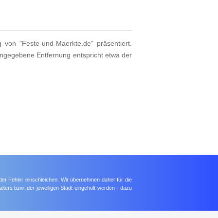
g von "Feste-und-Maerkte.de" präsentiert.
angegebene Entfernung entspricht etwa der
der Fehler einschleichen. Wir übernehmen daher für die
lters bzw. der jeweiligen Stadt eingeholt werden - dazu