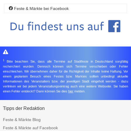
Feste & Märkte bei Facebook
1
Bitte beachten Sie, dass alle Termine auf Stadtfeste in Deutschland sorgfältig
recherchiert wurden. Dennoch können sich Termine verschieben oder Fehler
einschleichen. Wir übernehmen daher für die Richtigkeit der Inhalte keine Haftung. Vor
einem geplanten Besuch eines Festes bzw. Marktes sollten unbedingt aktuelle
Informationen des Veranstalters bzw. der jeweiligen Stadt eingeholt werden - dazu
verlinken wir bei jedem Veranstaltungseintrag auch eine weitere Webseite. Sie haben
einen Fehler entdeckt? Dann können Sie dies
hier
melden.
Tipps der Redaktion
Feste & Märkte Blog
Feste & Märkte auf Facebook