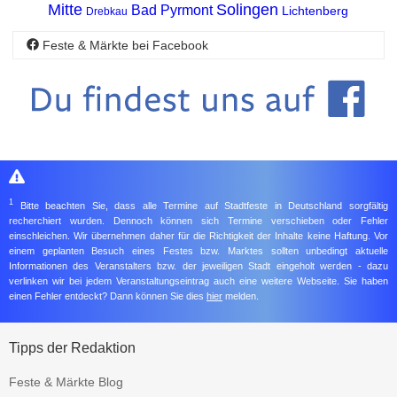
Mitte
Solingen
Bad Pyrmont
Lichtenberg
Drebkau
Feste & Märkte bei Facebook
1
Bitte beachten Sie, dass alle Termine auf Stadtfeste in Deutschland sorgfältig
recherchiert wurden. Dennoch können sich Termine verschieben oder Fehler
einschleichen. Wir übernehmen daher für die Richtigkeit der Inhalte keine Haftung. Vor
einem geplanten Besuch eines Festes bzw. Marktes sollten unbedingt aktuelle
Informationen des Veranstalters bzw. der jeweiligen Stadt eingeholt werden - dazu
verlinken wir bei jedem Veranstaltungseintrag auch eine weitere Webseite. Sie haben
einen Fehler entdeckt? Dann können Sie dies
hier
melden.
Tipps der Redaktion
Feste & Märkte Blog