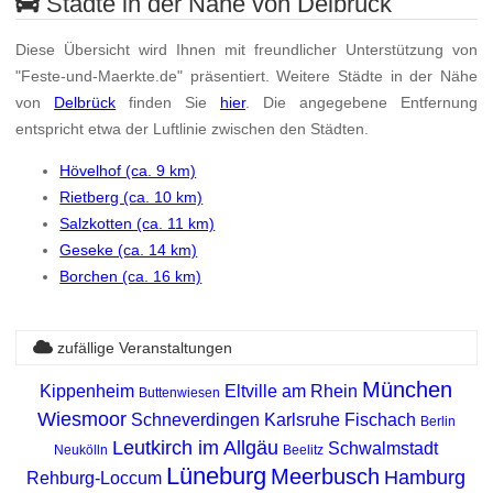
Städte in der Nähe von Delbrück
Diese Übersicht wird Ihnen mit freundlicher Unterstützung von
"Feste-und-Maerkte.de" präsentiert. Weitere Städte in der Nähe
von
Delbrück
finden Sie
hier
. Die angegebene Entfernung
entspricht etwa der Luftlinie zwischen den Städten.
Hövelhof (ca. 9 km)
Rietberg (ca. 10 km)
Salzkotten (ca. 11 km)
Geseke (ca. 14 km)
Borchen (ca. 16 km)
zufällige Veranstaltungen
München
Kippenheim
Eltville am Rhein
Buttenwiesen
Wiesmoor
Schneverdingen
Karlsruhe
Fischach
Berlin
Leutkirch im Allgäu
Schwalmstadt
Neukölln
Beelitz
Lüneburg
Meerbusch
Hamburg
Rehburg-Loccum