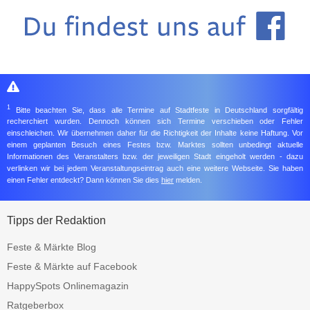
1
Bitte beachten Sie, dass alle Termine auf Stadtfeste in Deutschland sorgfältig
recherchiert wurden. Dennoch können sich Termine verschieben oder Fehler
einschleichen. Wir übernehmen daher für die Richtigkeit der Inhalte keine Haftung. Vor
einem geplanten Besuch eines Festes bzw. Marktes sollten unbedingt aktuelle
Informationen des Veranstalters bzw. der jeweiligen Stadt eingeholt werden - dazu
verlinken wir bei jedem Veranstaltungseintrag auch eine weitere Webseite. Sie haben
einen Fehler entdeckt? Dann können Sie dies
hier
melden.
Tipps der Redaktion
Feste & Märkte Blog
Feste & Märkte auf Facebook
HappySpots Onlinemagazin
Ratgeberbox