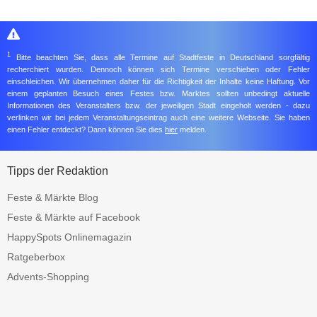
1
Bitte beachten Sie, dass alle Termine auf Stadtfeste in Deutschland sorgfältig
recherchiert wurden. Dennoch können sich Termine verschieben oder Fehler
einschleichen. Wir übernehmen daher für die Richtigkeit der Inhalte keine Haftung. Vor
einem geplanten Besuch eines Festes bzw. Marktes sollten unbedingt aktuelle
Informationen des Veranstalters bzw. der jeweiligen Stadt eingeholt werden - dazu
verlinken wir bei jedem Veranstaltungseintrag auch eine weitere Webseite. Sie haben
einen Fehler entdeckt? Dann können Sie dies
hier
melden.
Tipps der Redaktion
Feste & Märkte Blog
Feste & Märkte auf Facebook
HappySpots Onlinemagazin
Ratgeberbox
Advents-Shopping