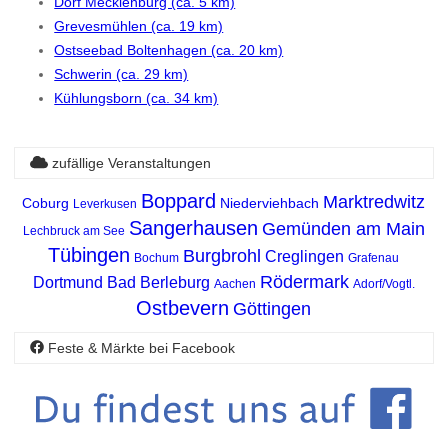
Dorf Mecklenburg (ca. 5 km)
Grevesmühlen (ca. 19 km)
Ostseebad Boltenhagen (ca. 20 km)
Schwerin (ca. 29 km)
Kühlungsborn (ca. 34 km)
zufällige Veranstaltungen
Boppard
Marktredwitz
Coburg
Niederviehbach
Leverkusen
Sangerhausen
Gemünden am Main
Lechbruck am See
Tübingen
Burgbrohl
Creglingen
Bochum
Grafenau
Rödermark
Dortmund
Bad Berleburg
Aachen
Adorf/Vogtl.
Ostbevern
Göttingen
Feste & Märkte bei Facebook