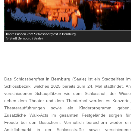
Impressionen vom Schlossbergfest in Bernburg
I
© Stadt Bernburg (Saale)
©
Das Schlossbergfest in
Bernburg
(Saale) ist ein Stadtteilfest im
Schlossbezirk, welches 2025 bereits zum 24. Mal stattfindet. An
verschiedenen Schauplätzen wie dem Schlosshof, der Wiese
neben dem Theater und dem Theaterhof werden es Konzerte,
Theateraufführungen sowie ein Kinderprogramm geben.
Zusätzliche Walk-Acts im gesamten Festgelände sorgen für
Freude bei den Besuchern. Vermutlich bereichern wieder ein
Antikflohmarkt in der Schlossstraße sowie verschiedene