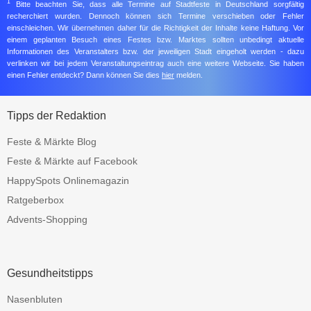
1
Bitte beachten Sie, dass alle Termine auf Stadtfeste in Deutschland sorgfältig
recherchiert wurden. Dennoch können sich Termine verschieben oder Fehler
einschleichen. Wir übernehmen daher für die Richtigkeit der Inhalte keine Haftung. Vor
einem geplanten Besuch eines Festes bzw. Marktes sollten unbedingt aktuelle
Informationen des Veranstalters bzw. der jeweiligen Stadt eingeholt werden - dazu
verlinken wir bei jedem Veranstaltungseintrag auch eine weitere Webseite. Sie haben
einen Fehler entdeckt? Dann können Sie dies
hier
melden.
Tipps der Redaktion
Feste & Märkte Blog
Feste & Märkte auf Facebook
HappySpots Onlinemagazin
Ratgeberbox
Advents-Shopping
Gesundheitstipps
Nasenbluten