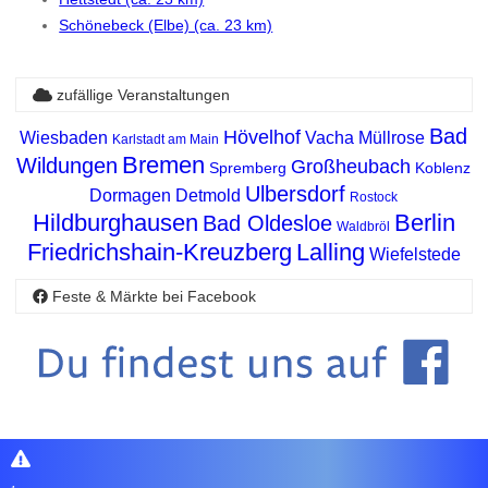
Schönebeck (Elbe) (ca. 23 km)
zufällige Veranstaltungen
Bad
Hövelhof
Wiesbaden
Vacha
Müllrose
Karlstadt am Main
Bremen
Wildungen
Großheubach
Spremberg
Koblenz
Ulbersdorf
Dormagen
Detmold
Rostock
Hildburghausen
Berlin
Bad Oldesloe
Waldbröl
Friedrichshain-Kreuzberg
Lalling
Wiefelstede
Feste & Märkte bei Facebook