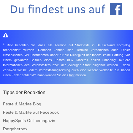
1
Bitte beachten Sie, dass alle Termine auf Stadtfeste in Deutschland sorgfältig
recherchiert wurden. Dennoch können sich Termine verschieben oder Fehler
einschleichen. Wir übernehmen daher für die Richtigkeit der Inhalte keine Haftung. Vor
einem geplanten Besuch eines Festes bzw. Marktes sollten unbedingt aktuelle
Informationen des Veranstalters bzw. der jeweiligen Stadt eingeholt werden - dazu
verlinken wir bei jedem Veranstaltungseintrag auch eine weitere Webseite. Sie haben
einen Fehler entdeckt? Dann können Sie dies
hier
melden.
Tipps der Redaktion
Feste & Märkte Blog
Feste & Märkte auf Facebook
HappySpots Onlinemagazin
Ratgeberbox