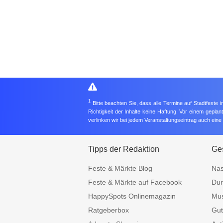
1
Bitte beachten Sie, dass alle Termine auf Stadtfeste
Richtigkeit der Inhalte keine Haftung. Vor einem gepla
verlinken wir bei jedem Veranstaltungseintrag auch ein
Tipps der Redaktion
Ges
Feste & Märkte Blog
Nas
Feste & Märkte auf Facebook
Dur
HappySpots Onlinemagazin
Mus
Ratgeberbox
Gut