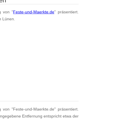
en
g von "
Feste-und-Maerkte.de
" präsentiert.
on Lünen.
g von "Feste-und-Maerkte.de" präsentiert.
angegebene Entfernung entspricht etwa der