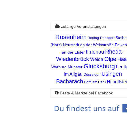
zufällige Veranstaltungen
Rosenheim
Stolbe
Roding
Donzdorf
(Harz)
Neustadt an der Weinstraße
Falken
Rheda-
Ilmenau
an der Elster
Wiedenbrück
Olpe
Haa
Weida
Glücksburg
Leutk
Warburg
Münster
Usingen
im Allgäu
Düsseldorf
Bacharach
Hilpoltste
Born am Darß
Feste & Märkte bei Facebook