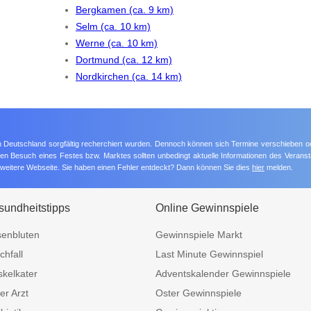
Bergkamen (ca. 9 km)
Selm (ca. 10 km)
Werne (ca. 10 km)
Dortmund (ca. 12 km)
Nordkirchen (ca. 14 km)
 in Deutschland sorgfältig recherchiert wurden. Dennoch können sich Termine verschieben o
nten Besuch eines Festes bzw. Marktes sollten unbedingt aktuelle Informationen des Veransta
e weitere Webseite. Sie haben einen Fehler entdeckt? Dann können Sie dies
hier
melden.
undheitstipps
Online Gewinnspiele
enbluten
Gewinnspiele Markt
chfall
Last Minute Gewinnspiel
kelkater
Adventskalender Gewinnspiele
er Arzt
Oster Gewinnspiele