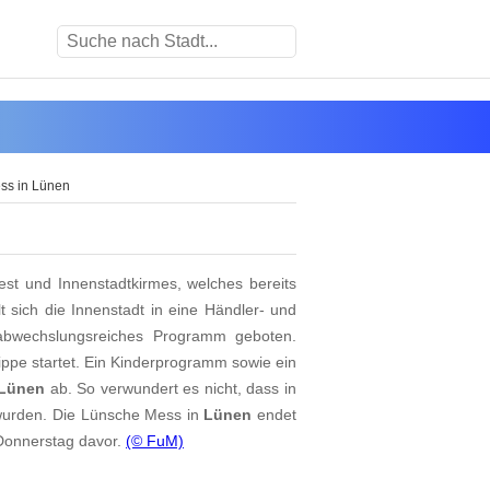
ss in Lünen
est und Innenstadtkirmes, welches bereits
t sich die Innenstadt in eine Händler- und
 abwechslungsreiches Programm geboten.
ppe startet. Ein Kinderprogramm sowie ein
Lünen
ab. So verwundert es nicht, dass in
wurden. Die Lünsche Mess in
Lünen
endet
Donnerstag davor.
(© FuM)