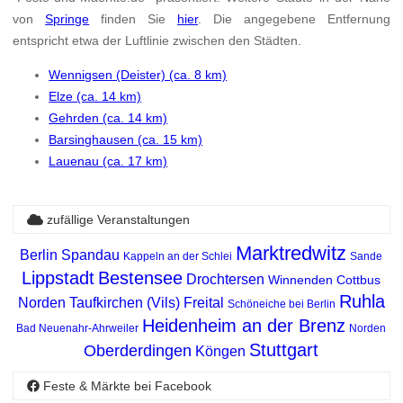
von
Springe
finden Sie
hier
. Die angegebene Entfernung
entspricht etwa der Luftlinie zwischen den Städten.
Wennigsen (Deister) (ca. 8 km)
Elze (ca. 14 km)
Gehrden (ca. 14 km)
Barsinghausen (ca. 15 km)
Lauenau (ca. 17 km)
zufällige Veranstaltungen
Marktredwitz
Berlin Spandau
Kappeln an der Schlei
Sande
Lippstadt
Bestensee
Drochtersen
Winnenden
Cottbus
Ruhla
Norden
Taufkirchen (Vils)
Freital
Schöneiche bei Berlin
Heidenheim an der Brenz
Bad Neuenahr-Ahrweiler
Norden
Stuttgart
Oberderdingen
Köngen
Feste & Märkte bei Facebook