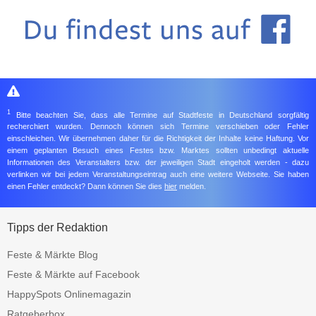
1
Bitte beachten Sie, dass alle Termine auf Stadtfeste in Deutschland sorgfältig
recherchiert wurden. Dennoch können sich Termine verschieben oder Fehler
einschleichen. Wir übernehmen daher für die Richtigkeit der Inhalte keine Haftung. Vor
einem geplanten Besuch eines Festes bzw. Marktes sollten unbedingt aktuelle
Informationen des Veranstalters bzw. der jeweiligen Stadt eingeholt werden - dazu
verlinken wir bei jedem Veranstaltungseintrag auch eine weitere Webseite. Sie haben
einen Fehler entdeckt? Dann können Sie dies
hier
melden.
Tipps der Redaktion
Feste & Märkte Blog
Feste & Märkte auf Facebook
HappySpots Onlinemagazin
Ratgeberbox