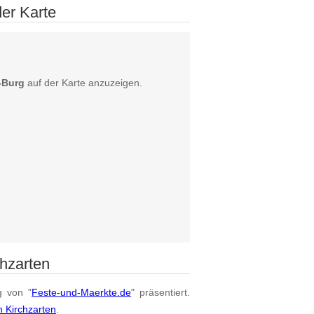
der Karte
-Burg
auf der Karte anzuzeigen.
hzarten
g von "
Feste-und-Maerkte.de
" präsentiert.
n Kirchzarten
.