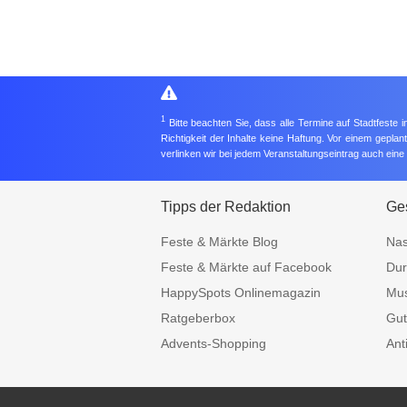
1
Bitte beachten Sie, dass alle Termine auf Stadtfeste
Richtigkeit der Inhalte keine Haftung. Vor einem gepla
verlinken wir bei jedem Veranstaltungseintrag auch ein
Tipps der Redaktion
Ges
Feste & Märkte Blog
Nas
Feste & Märkte auf Facebook
Dur
HappySpots Onlinemagazin
Mus
Ratgeberbox
Gut
Advents-Shopping
Ant