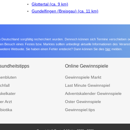
Glottertal (ca. 9 km)
Gundelfingen (Breisgau) (ca. 11 km)
 in Deutschland sorgfältig recherchiert wurden. Dennoch können sich Termine verschieben o
nten Besuch eines Festes bzw. Marktes sollten unbedingt aktuelle Informationen des Veransta
e weitere Webseite. Sie haben einen Fehler entdeckt? Dann können Sie dies
hier
melden.
undheitstipps
Online Gewinnspiele
enbluten
Gewinnspiele Markt
chfall
Last Minute Gewinnspiel
kelkater
Adventskalender Gewinnspiele
er Arzt
Oster Gewinnspiele
ibiotika
Gewinnspiel.tips