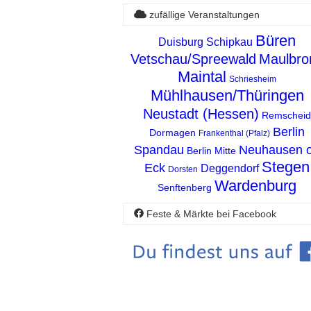
zufällige Veranstaltungen
Büren
Duisburg
Schipkau
Vetschau/Spreewald
Maulbro
Maintal
Schriesheim
Mühlhausen/Thüringen
Neustadt (Hessen)
Remscheid
Berlin
Dormagen
Frankenthal (Pfalz)
Spandau
Neuhausen 
Berlin Mitte
Stegen
Eck
Deggendorf
Dorsten
Wardenburg
Senftenberg
Feste & Märkte bei Facebook