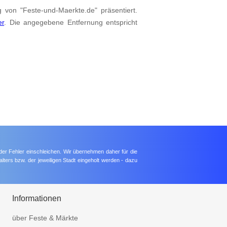
g von "Feste-und-Maerkte.de" präsentiert.
er
. Die angegebene Entfernung entspricht
der Fehler einschleichen. Wir übernehmen daher für die
lters bzw. der jeweiligen Stadt eingeholt werden - dazu
Informationen
über Feste & Märkte