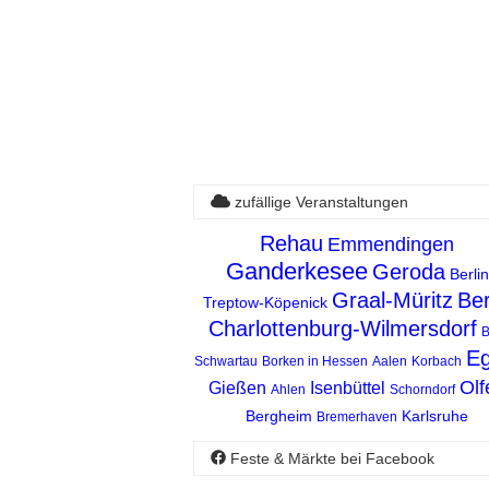
zufällige Veranstaltungen
Rehau
Emmendingen
Ganderkesee
Geroda
Berlin
Graal-Müritz
Ber
Treptow-Köpenick
Charlottenburg-Wilmersdorf
Eg
Schwartau
Borken in Hessen
Aalen
Korbach
Olf
Gießen
Isenbüttel
Ahlen
Schorndorf
Bergheim
Karlsruhe
Bremerhaven
Feste & Märkte bei Facebook