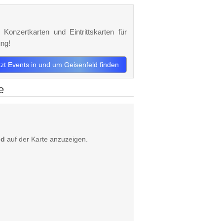
 Konzertkarten und Eintrittskarten für
ng!
tzt Events in und um Geisenfeld finden
e
ld
auf der Karte anzuzeigen.