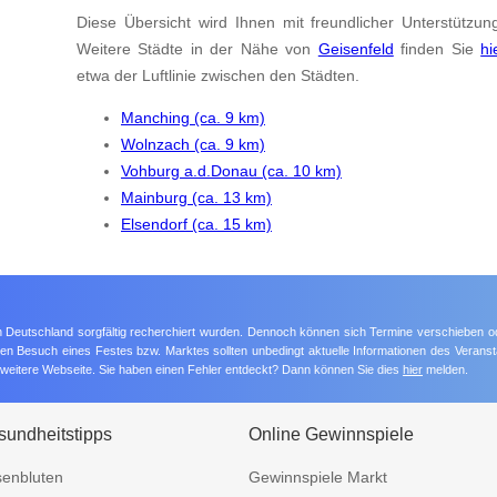
Diese Übersicht wird Ihnen mit freundlicher Unterstützun
Weitere Städte in der Nähe von
Geisenfeld
finden Sie
hi
etwa der Luftlinie zwischen den Städten.
Manching (ca. 9 km)
Wolnzach (ca. 9 km)
Vohburg a.d.Donau (ca. 10 km)
Mainburg (ca. 13 km)
Elsendorf (ca. 15 km)
 in Deutschland sorgfältig recherchiert wurden. Dennoch können sich Termine verschieben o
nten Besuch eines Festes bzw. Marktes sollten unbedingt aktuelle Informationen des Veransta
e weitere Webseite. Sie haben einen Fehler entdeckt? Dann können Sie dies
hier
melden.
undheitstipps
Online Gewinnspiele
enbluten
Gewinnspiele Markt