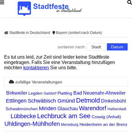
Stadtfeste in Deutschland
Bayern (sortiert nach Datum)
sortieren nach:
Stadt
Datum
Es tut uns leid, zur Zeit sind leider keine Stadtfeste
eingetragen. Falls Sie eine Veranstaltung hinzufügen
möchten
kontaktieren
Sie uns bitte.
zufällige Veranstaltungen
Birkweiler
Bad Neuenahr-Ahrweiler
Legden
Plattling
Gaildorf
Detmold
Ettlingen
Schwäbisch Gmünd
Dinkelsbühl
Warendorf
Minden
Glauchau
Schwabmünchen
Halberstadt
Lechbruck am See
Lübbecke
Coswig (Anhalt)
Uhldingen-Mühlhofen
Heidenheim an der Brenz
Merseburg