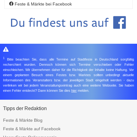
Feste & Märkte bei Facebook
1
Bitte beachten Sie, dass alle Termine auf Stadtfeste in Deutschland sorgfältig
recherchiert wurden. Dennoch können sich Termine verschieben oder Fehler
einschleichen. Wir übernehmen daher für die Richtigkeit der Inhalte keine Haftung. Vor
einem geplanten Besuch eines Festes bzw. Marktes sollten unbedingt aktuelle
Informationen des Veranstalters bzw. der jeweiligen Stadt eingeholt werden - dazu
verlinken wir bei jedem Veranstaltungseintrag auch eine weitere Webseite. Sie haben
einen Fehler entdeckt? Dann können Sie dies
hier
melden.
Tipps der Redaktion
Feste & Märkte Blog
Feste & Märkte auf Facebook