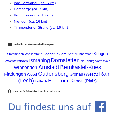
Bad Schwartau (ca. 6 km)
Hamberge (ca. 7 km)
Krummesse (ca. 10 km)
Niendorf (ca. 16 km)
Timmendorfer Strand (ca. 16 km)
zufällige Veranstaltungen
Köngen
Lechbruck am See
Stammbach
Wiesentheid
Münnerstadt
Dornstetten
Ismaning
Wächtersbach
Neunburg vorm Wald
Arnstadt
Bernkastel-Kues
Winnenden
Gudensberg
Rain
Fladungen
Gronau (Westf.)
Wesel
(Lech)
Heilbronn
Kandel (Pfalz)
Fellbach
Feste & Märkte bei Facebook