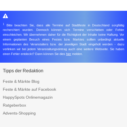
1
Bitte beachten Sie, dass alle Termine auf Stadtfeste in Deutschland sorgfältig
recherchiert wurden. Dennoch können sich Termine verschieben oder Fehler
einschleichen. Wir übernehmen daher für die Richtigkeit der Inhalte keine Haftung. Vor
einem geplanten Besuch eines Festes bzw. Marktes sollten unbedingt aktuelle
Informationen des Veranstalters bzw. der jeweiligen Stadt eingeholt werden - dazu
verlinken wir bei jedem Veranstaltungseintrag auch eine weitere Webseite. Sie haben
einen Fehler entdeckt? Dann können Sie dies
hier
melden.
Tipps der Redaktion
Feste & Märkte Blog
Feste & Märkte auf Facebook
HappySpots Onlinemagazin
Ratgeberbox
Advents-Shopping