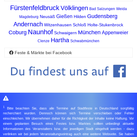
Fürstenfeldbruck
Völklingen
Bad Salzungen
Weida
Gudensberg
Gießen
Neusäß
Hilden
Magdeburg
Andernach
Witzenhausen
Schloß Holte-Stukenbrock
Naunhof
Coburg
München
Appenweier
Schwaigern
Hartha
Clenze
Schwabmünchen
Feste & Märkte bei Facebook
1
Bitte beachten Sie, dass alle Termine auf Stadtfeste in Deutschland sorgfältig
recherchiert wurden. Dennoch können sich Termine verschieben oder Fehler
einschleichen. Wir übernehmen daher für die Richtigkeit der Inhalte keine Haftung. Vor
einem geplanten Besuch eines Festes bzw. Marktes sollten unbedingt aktuelle
Informationen des Veranstalters bzw. der jeweiligen Stadt eingeholt werden - dazu
verlinken wir bei jedem Veranstaltungseintrag auch eine weitere Webseite. Sie haben