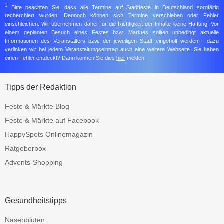
1
Bitte beachten Sie, dass alle Termine auf Stadtfeste in Deutschland sorgfältig
recherchiert wurden. Dennoch können sich Termine verschieben oder Fehler
einschleichen. Wir übernehmen daher für die Richtigkeit der Inhalte keine Haftung. Vor
einem geplanten Besuch eines Festes bzw. Marktes sollten unbedingt aktuelle
Informationen des Veranstalters bzw. der jeweiligen Stadt eingeholt werden - dazu
verlinken wir bei jedem Veranstaltungseintrag auch eine weitere Webseite. Sie haben
einen Fehler entdeckt? Dann können Sie dies
hier
melden.
Tipps der Redaktion
Feste & Märkte Blog
Feste & Märkte auf Facebook
HappySpots Onlinemagazin
Ratgeberbox
Advents-Shopping
Gesundheitstipps
Nasenbluten