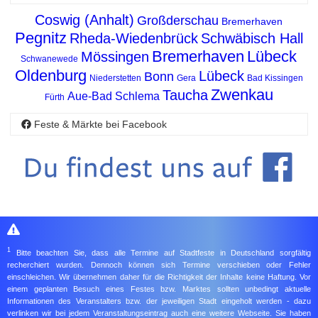
Coswig (Anhalt)
Großderschau
Bremerhaven
Pegnitz
Rheda-Wiedenbrück
Schwäbisch Hall
Bremerhaven
Lübeck
Mössingen
Schwanewede
Oldenburg
Lübeck
Bonn
Niederstetten
Gera
Bad Kissingen
Zwenkau
Taucha
Aue-Bad Schlema
Fürth
Feste & Märkte bei Facebook
1
Bitte beachten Sie, dass alle Termine auf Stadtfeste in Deutschland sorgfältig
recherchiert wurden. Dennoch können sich Termine verschieben oder Fehler
einschleichen. Wir übernehmen daher für die Richtigkeit der Inhalte keine Haftung. Vor
einem geplanten Besuch eines Festes bzw. Marktes sollten unbedingt aktuelle
Informationen des Veranstalters bzw. der jeweiligen Stadt eingeholt werden - dazu
verlinken wir bei jedem Veranstaltungseintrag auch eine weitere Webseite. Sie haben