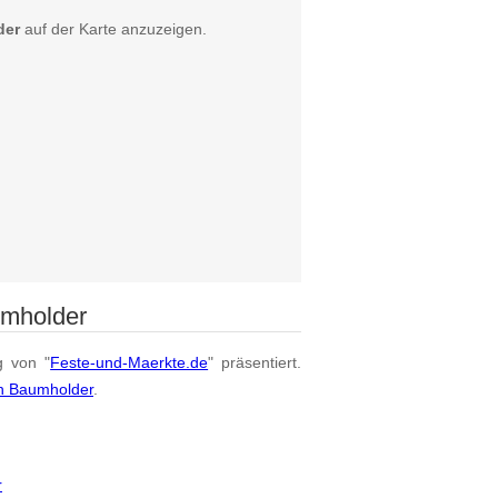
der
auf der Karte anzuzeigen.
umholder
g von "
Feste-und-Maerkte.de
" präsentiert.
on Baumholder
.
r