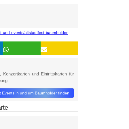
t-und-events/altstadtfest-baumholder
 Konzertkarten und Eintrittskarten für
bung!
zt Events in und um Baumholder finden
rte